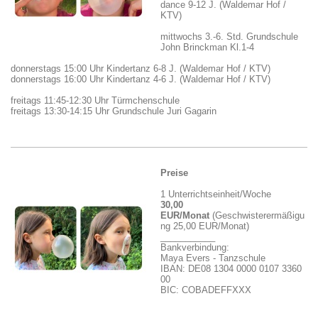
dance 9-12 J. (Waldemar Hof /
KTV)
mittwochs 3.-6. Std. Grundschule
John Brinckman
Kl.1-4
donnerstags 15:00 Uhr Kindertanz 6-8 J. (Waldemar Hof / KTV)
donnerstags 16:00 Uhr Kindertanz 4-6 J. (Waldemar Hof / KTV)
freitags 11:45-12:30 Uhr Türmchenschule
freitags 13:30-14:15 Uhr Grundschule Juri Gagarin
Preise
1 Unterrichtseinheit/Woche
30
,00
EUR/Monat
(Geschwisterermäßigu
ng 25,00 EUR/Monat)
___________
Bankverbindung:
Maya Evers - Tanzschule
IBAN: DE08 1304 0000 0107 3360
00
BIC: COBADEFFXXX