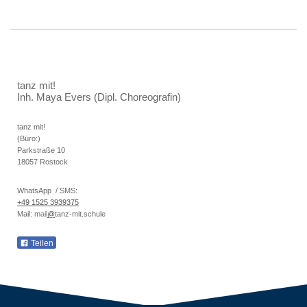
t
anz mit!
Inh. Maya Evers (Dipl. Choreografin)
tanz mit!
(Büro:)
Parkstraße 10
18057 Rostock
WhatsApp / SMS:
+49 1525 3939375
Mail:
mail
@
tanz-mit.schule
Teilen